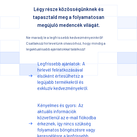
Légy része közösségünknek és
tapasztald meg a folyamatosan
megújuló medencék világát.
Ne maradj le a legfrissebb kedvezményeinkről!
Csatlakozz hírlevelünk olvasóihoz, hogy mindig a
legaktuálisabb ajánlatokkal találkozz!
Legfrissebb ajánlatok: A
hírlevél feliratkozásával
elsőként értesülhetsz a
legújabb termékekről és
exkluzív kedvezményekről.
Kényelmes és gyors: Az
aktuális információk
közvetlenül az e-mail fiókodba
érkeznek, így nincs szükség
folyamatos böngészésre vagy
keresgélésre a legfrissebb