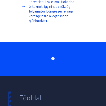
közvetlenül az e-mail fiókodba
érkeznek, így nincs szükség
folyamatos böngészésre vagy
keresgélésre a legfrissebb
ajánlatokért.
Főoldal