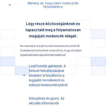
Néhány ok, hogy miért iratkozz fel
hírlevelünkre
Légy része közösségünknek és
tapasztald meg a folyamatosan
megújuló medencék világát.
Ne maradj le a legfrissebb kedvezményeinkről!
Csatlakozz hírlevelünk olvasóihoz, hogy mindig a
legaktuálisabb ajánlatokkal találkozz!
Legfrissebb ajánlatok: A
hírlevél feliratkozásával
elsőként értesülhetsz a
legújabb termékekről és
exkluzív kedvezményekről.
Kényelmes és gyors: Az
aktuális információk