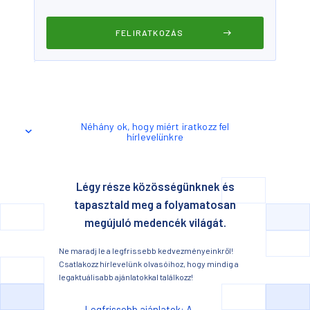
Néhány ok, hogy miért iratkozz fel
hírlevelünkre
Légy része közösségünknek és
tapasztald meg a folyamatosan
megújuló medencék világát.
Ne maradj le a legfrissebb kedvezményeinkről!
Csatlakozz hírlevelünk olvasóihoz, hogy mindig a
legaktuálisabb ajánlatokkal találkozz!
Legfrissebb ajánlatok: A