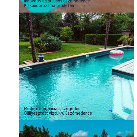
Innovatív és stílusos úszómedence
Kiskundorozsma területén
Modern elegancia újszegeden:
Süllyesztett víztükrű úszómedence