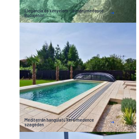
Elegancia és kényelem – élménymedence
Budajenőn
Mediterrán hangulatú kerti medence
szegeden