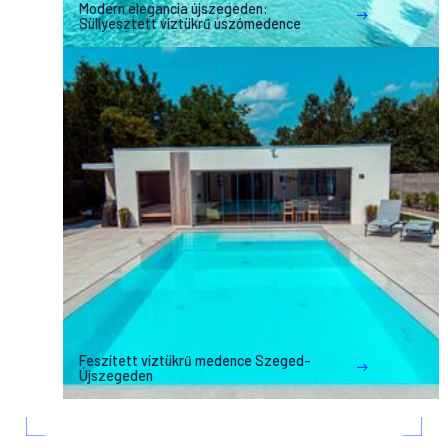
Modern elegancia újszegeden:
Süllyesztett víztükrű úszómedence
Feszített víztükrű medence Szeged-
Újszegeden