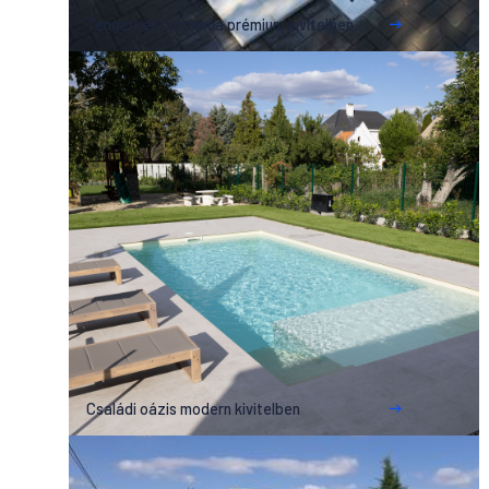
Tengerkék harmónia prémium kivitelben
Családi oázis modern kivitelben