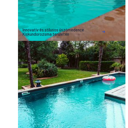
Innovatív és stílusos úszómedence
Kiskundorozsma területén