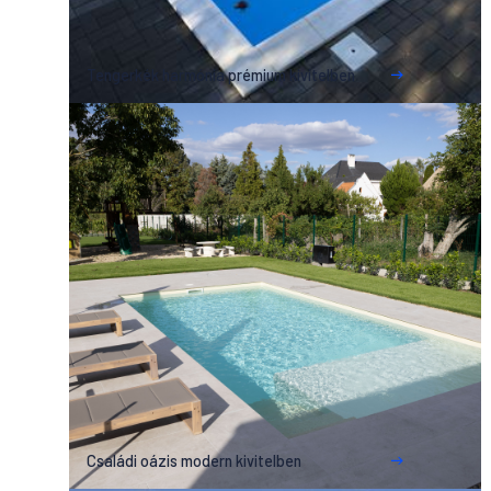
Tengerkék harmónia prémium kivitelben
Családi oázis modern kivitelben