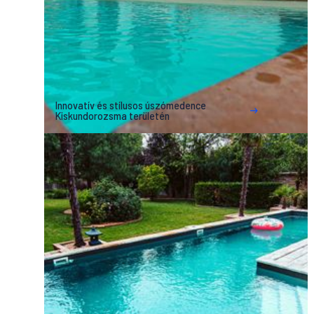
Innovatív és stílusos úszómedence
Kiskundorozsma területén