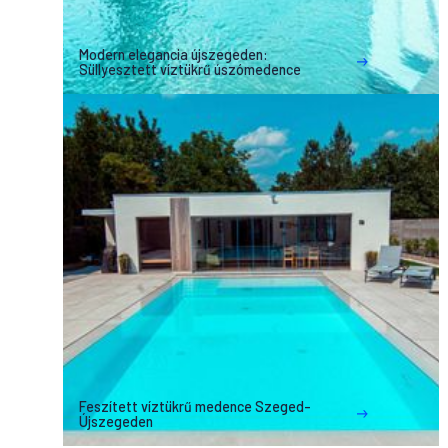
Modern elegancia újszegeden:
Süllyesztett víztükrű úszómedence
Feszített víztükrű medence Szeged-
Újszegeden