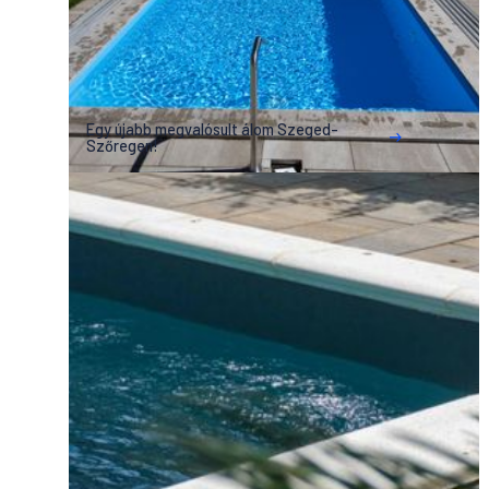
Egy újabb megvalósult álom Szeged-
Szőregen!