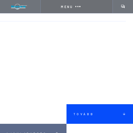
MENU
FŐOLDAL
REFERENCIA
LETISZTULT ELEGANCIA SZEGEDEN!
TOVÁBB