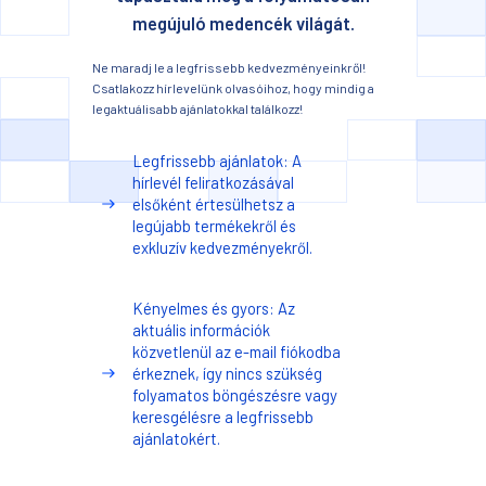
megújuló medencék világát.
Ne maradj le a legfrissebb kedvezményeinkről!
Csatlakozz hírlevelünk olvasóihoz, hogy mindig a
legaktuálisabb ajánlatokkal találkozz!
Legfrissebb ajánlatok: A
hírlevél feliratkozásával
elsőként értesülhetsz a
legújabb termékekről és
exkluzív kedvezményekről.
Kényelmes és gyors: Az
aktuális információk
közvetlenül az e-mail fiókodba
érkeznek, így nincs szükség
folyamatos böngészésre vagy
keresgélésre a legfrissebb
ajánlatokért.